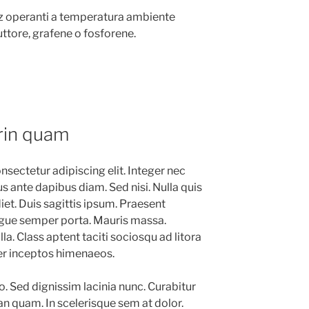
Hz operanti a temperatura ambiente
uttore, grafene o fosforene.
rin quam
sectetur adipiscing elit. Integer nec
us ante dapibus diam. Sed nisi. Nulla quis
t. Duis sagittis ipsum. Praesent
ugue semper porta. Mauris massa.
la. Class aptent taciti sociosqu ad litora
er inceptos himenaeos.
ro. Sed dignissim lacinia nunc. Curabitur
an quam. In scelerisque sem at dolor.