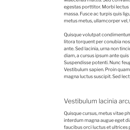
egestas porttitor. Morbi lectus ri
massa. Fusce ac turpis quis ligu
metus metus, ullamcorper vel, t
Quisque volutpat condimentum v
litora torquent per conubia no
ante. Sed lacinia, urna non tinc
diam, a cursus ipsum ante quis tur
Suspendisse potenti. Nunc feug
Vestibulum sapien. Proin quam. 
magna luctus suscipit. Sed lec
Vestibulum lacinia arc
Quisque cursus, metus vitae ph
interdum magna augue eget dia
faucibus orci luctus et ultrices