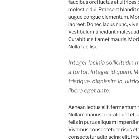
faucibus orci luctus et ultrices
molestie dui. Praesent blandit 
augue congue elementum. Morbi
laoreet. Donec lacus nunc, viver
Vestibulum tincidunt malesuada t
Curabitur sit amet mauris. Morb
Nulla facilisi.
Integer lacinia sollicitudin
a tortor. Integer id quam. M
tristique, dignissim in, ultr
libero eget ante.
Aenean lectus elit, fermentum no
Nullam mauris orci, aliquet et, ia
felis in purus aliquam imperdie
Vivamus consectetuer risus et 
consectetur adipiscing elit. Int