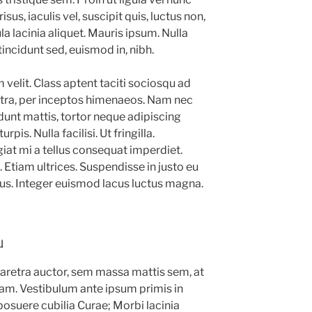
sus, iaculis vel, suscipit quis, luctus non,
la lacinia aliquet. Mauris ipsum. Nulla
incidunt sed, euismod in, nibh.
elit. Class aptent taciti sociosqu ad
stra, per inceptos himenaeos. Nam nec
idunt mattis, tortor neque adipiscing
pis. Nulla facilisi. Ut fringilla.
iat mi a tellus consequat imperdiet.
Etiam ultrices. Suspendisse in justo eu
tus. Integer euismod lacus luctus magna.
u
aretra auctor, sem massa mattis sem, at
m. Vestibulum ante ipsum primis in
 posuere cubilia Curae; Morbi lacinia