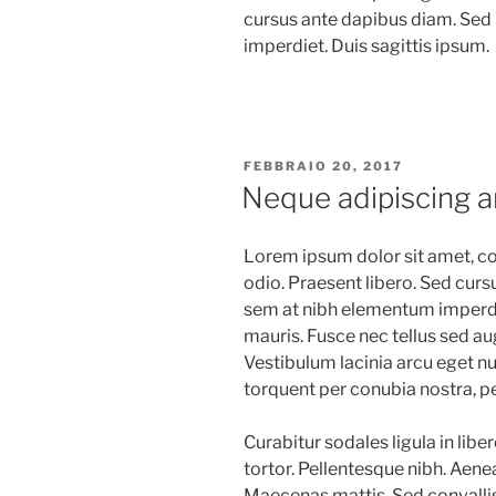
cursus ante dapibus diam. Sed 
imperdiet. Duis sagittis ipsum.
FEBBRAIO 20, 2017
Neque adipiscing a
Lorem ipsum dolor sit amet, con
odio. Praesent libero. Sed curs
sem at nibh elementum imperdie
mauris. Fusce nec tellus sed a
Vestibulum lacinia arcu eget nul
torquent per conubia nostra, p
Curabitur sodales ligula in libe
tortor. Pellentesque nibh. Aene
Maecenas mattis. Sed convallis 