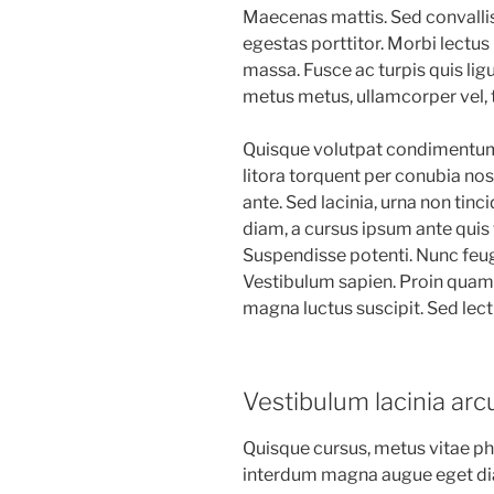
Maecenas mattis. Sed convallis 
egestas porttitor. Morbi lectus ri
massa. Fusce ac turpis quis ligu
metus metus, ullamcorper vel, t
Quisque volutpat condimentum v
litora torquent per conubia no
ante. Sed lacinia, urna non tinc
diam, a cursus ipsum ante quis tur
Suspendisse potenti. Nunc feug
Vestibulum sapien. Proin quam. 
magna luctus suscipit. Sed lec
Vestibulum lacinia arc
Quisque cursus, metus vitae ph
interdum magna augue eget dia