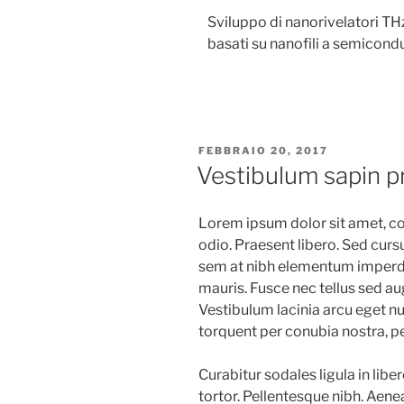
Sviluppo di nanorivelatori T
basati su nanofili a semicond
FEBBRAIO 20, 2017
Vestibulum sapin p
Lorem ipsum dolor sit amet, con
odio. Praesent libero. Sed curs
sem at nibh elementum imperdie
mauris. Fusce nec tellus sed a
Vestibulum lacinia arcu eget nul
torquent per conubia nostra, p
Curabitur sodales ligula in libe
tortor. Pellentesque nibh. Aene