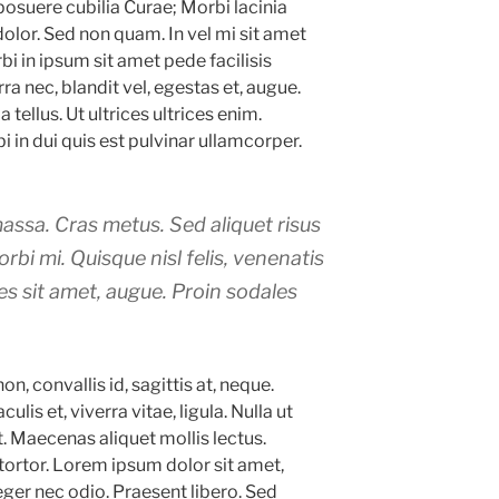
 posuere cubilia Curae; Morbi lacinia
dolor. Sed non quam. In vel mi sit amet
 in ipsum sit amet pede facilisis
ra nec, blandit vel, egestas et, augue.
ellus. Ut ultrices ultrices enim.
i in dui quis est pulvinar ullamcorper.
 massa. Cras metus. Sed aliquet risus
orbi mi. Quisque nisl felis, venenatis
ices sit amet, augue. Proin sodales
n, convallis id, sagittis at, neque.
culis et, viverra vitae, ligula. Nulla ut
t. Maecenas aliquet mollis lectus.
tortor. Lorem ipsum dolor sit amet,
eger nec odio. Praesent libero. Sed