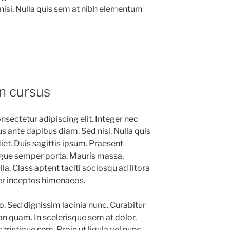
nisi. Nulla quis sem at nibh elementum
n cursus
sectetur adipiscing elit. Integer nec
us ante dapibus diam. Sed nisi. Nulla quis
t. Duis sagittis ipsum. Praesent
ugue semper porta. Mauris massa.
la. Class aptent taciti sociosqu ad litora
er inceptos himenaeos.
ro. Sed dignissim lacinia nunc. Curabitur
an quam. In scelerisque sem at dolor.
tristique sem. Proin ut ligula vel nunc